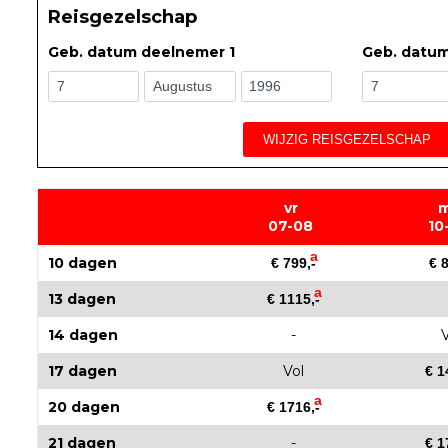
Reisgezelschap
Geb. datum deelnemer 1
Geb. datu
WIJZIG REISGEZELSCHAP
vr
07-08
10
a
10 dagen
€ 799,-
€ 
a
13 dagen
€ 1115,-
14 dagen
-
V
17 dagen
Vol
€ 1
a
20 dagen
€ 1716,-
21 dagen
-
€ 1