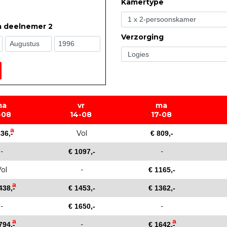
Kamertype
m deelnemer 2
Verzorging
ma
vr
ma
-08
14-08
17-08
a
Vol
836,-
€ 809,-
-
-
€ 1097,-
ol
-
€ 1165,-
a
438,-
€ 1453,-
€ 1362,-
-
-
€ 1650,-
a
a
-
794,-
€ 1642,-