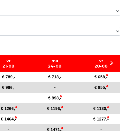
vr
ma
vr
21-08
24-08
28-08
a
€ 789,-
€ 718,-
€ 658,-
a
-
€ 986,-
€ 855,-
a
-
-
€ 998,-
a
a
a
€ 1266,-
€ 1196,-
€ 1130,-
a
a
-
€ 1464,-
€ 1277,-
a
-
-
€ 1471,-