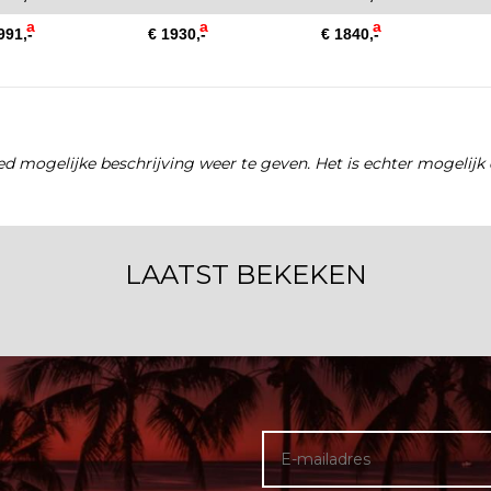
a
a
a
991,-
€ 1930,-
€ 1840,-
d mogelijke beschrijving weer te geven. Het is echter mogelijk 
LAATST BEKEKEN