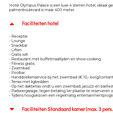
Hotel Olympus Palace is een luxe 4 sterren hotel, ideaal 
palmenboulevard is maar 400 meter.
Faciliteiten hotel
• Receptie
• Lounge
• Snackbar
• Liften
• Gratis wifi
• Restaurant met buffetmaaltijden en show-cooking
• Fitness gratis
• Zwembad
• Poolbar
• Handdoekenservice bij het zwembad (€ 10,- borg/contant
• Terras met ligbedden
• Op het dakterras vindt u een zwembad, jacuzzi en bar/re
• Parkeergarage, tegen betaling ter plaatse te reserveren o.b
• Tijdens hoogseizoen een regelmatig entertainmentpro
Faciliteiten Standaard kamer (max. 3 pers.,