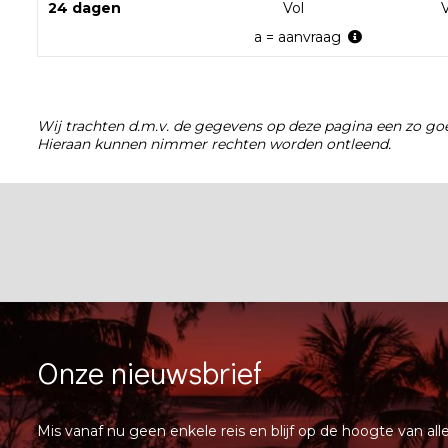
24 dagen
Vol
V
a = aanvraag
Wij trachten d.m.v. de gegevens op deze pagina een zo goe
Hieraan kunnen nimmer rechten worden ontleend.
Onze nieuwsbrief
Mis vanaf nu geen enkele reis en blijf op de hoogte van all