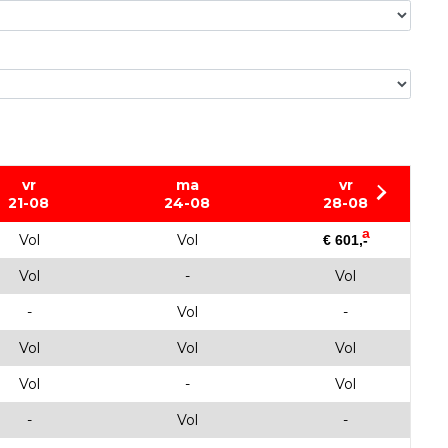
vr
ma
vr
21-08
24-08
28-08
a
Vol
Vol
€ 601,-
Vol
-
Vol
-
Vol
-
Vol
Vol
Vol
Vol
-
Vol
-
Vol
-