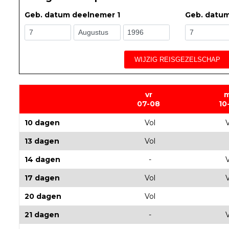
Geb. datum deelnemer 1
Geb. datu
WIJZIG REISGEZELSCHAP
vr
07-08
10
10 dagen
Vol
V
13 dagen
Vol
14 dagen
-
V
17 dagen
Vol
V
20 dagen
Vol
21 dagen
-
V