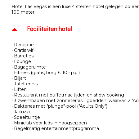
Hotel Las Vegas is een luxe 4 sterren hotel gelegen op e
100 meter.
Faciliteiten hotel
• Receptie
• Gratis wifi
• Barretjes
• Lounge
• Bagageruimte
• Fitness (gratis, borg € 10,- p.p.)
• Biljart
• Tafeltennis
• Liften
• Restaurant met buffetmaaltijden en show-cooking
• 3 zwembaden met zonneterras, ligbedden, waarvan 2 "Adu
• Dakterras met "plunge"-pool ("Adults Only")
• Jacuzzi
• Speeltuintje
• Miniclub voor kids in hoogseizoen
• Regelmatig entertainmentprogramma