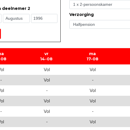
m deelnemer 2
Verzorging
ma
vr
ma
-08
14-08
17-08
ol
Vol
Vol
-
Vol
-
ol
-
Vol
ol
Vol
Vol
-
Vol
-
ol
-
Vol