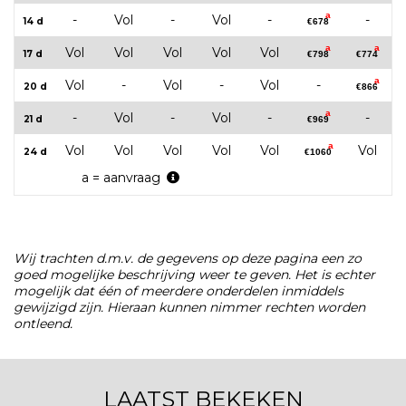
a
-
Vol
-
Vol
-
-
14 d
€678
a
a
Vol
Vol
Vol
Vol
Vol
17 d
€798
€774
a
Vol
-
Vol
-
Vol
-
20 d
€866
a
-
Vol
-
Vol
-
-
21 d
€969
a
Vol
Vol
Vol
Vol
Vol
Vol
24 d
€1060
a = aanvraag
Wij trachten d.m.v. de gegevens op deze pagina een zo
goed mogelijke beschrijving weer te geven. Het is echter
mogelijk dat één of meerdere onderdelen inmiddels
gewijzigd zijn. Hieraan kunnen nimmer rechten worden
ontleend.
LAATST BEKEKEN