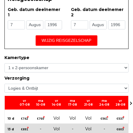
Geb. datum deelnemer
Geb. datum deelnemer
1
2
WIJZIG REISGEZELSCHAP
Kamertype
Verzorging
vr
ma
vr
ma
vr
ma
vr
07-08
10-08
14-08
17-08
21-08
24-08
28-08
a
a
a
a
Vol
Vol
Vol
10 d
€742
€760
€561
€537
a
a
-
Vol
-
Vol
-
13 d
€891
€603