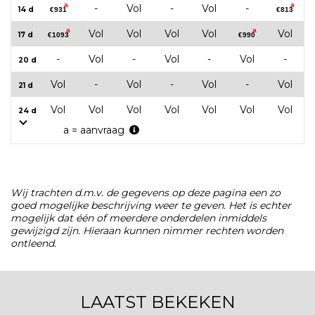
a
a
-
Vol
-
Vol
-
14 d
€931
€813
a
a
Vol
Vol
Vol
Vol
Vol
17 d
€1093
€990
-
Vol
-
Vol
-
Vol
-
20 d
Vol
-
Vol
-
Vol
-
Vol
21 d
Vol
Vol
Vol
Vol
Vol
Vol
Vol
24 d
a = aanvraag
Wij trachten d.m.v. de gegevens op deze pagina een zo
goed mogelijke beschrijving weer te geven. Het is echter
mogelijk dat één of meerdere onderdelen inmiddels
gewijzigd zijn. Hieraan kunnen nimmer rechten worden
ontleend.
LAATST BEKEKEN