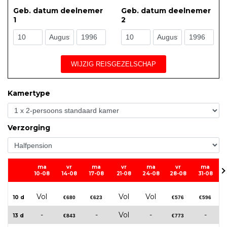
Geb. datum deelnemer
Geb. datum deelnemer
1
2
WIJZIG REISGEZELSCHAP
Kamertype
Verzorging
ma
vr
ma
vr
ma
vr
ma
10-08
14-08
17-08
21-08
24-08
28-08
31-08
Vol
Vol
Vol
10 d
€680
€623
€576
€596
-
-
Vol
-
-
13 d
€843
€773