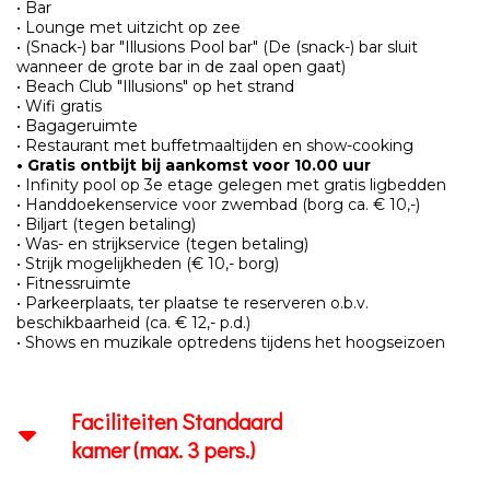
• Bar
• Lounge met uitzicht op zee
• (Snack-) bar "Illusions Pool bar" (De (snack-) bar sluit
wanneer de grote bar in de zaal open gaat)
• Beach Club "Illusions" op het strand
• Wifi gratis
• Bagageruimte
• Restaurant met buffetmaaltijden en show-cooking
• Gratis ontbijt bij aankomst voor 10.00 uur
• Infinity pool op 3e etage gelegen met gratis ligbedden
• Handdoekenservice voor zwembad (borg ca. € 10,-)
• Biljart (tegen betaling)
• Was- en strijkservice (tegen betaling)
• Strijk mogelijkheden (€ 10,- borg)
• Fitnessruimte
• Parkeerplaats, ter plaatse te reserveren o.b.v.
beschikbaarheid (ca. € 12,- p.d.)
• Shows en muzikale optredens tijdens het hoogseizoen
Faciliteiten Standaard
kamer (max. 3 pers.)