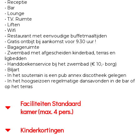
• Receptie
• Bar
• Lounge
• T.V. Ruimte
• Liften
• Wifi
• Restaurant met eenvoudige buffetmaaltijden
• Gratis ontbijt bij aankomst voor 9.30 uur !
• Bagageruimte
• Zwembad met afgescheiden kinderbad, terras en
ligbedden
• Handdoekenservice bij het zwembad (€ 10,- borg)
• Biljart
• In het souterrain is een pub annex discotheek gelegen
• In het hoogseizoen regelmatige dansavonden in de bar of
op het terras
Faciliteiten Standaard
kamer (max. 4 pers.)
Kinderkortingen