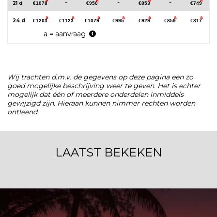
-
-
-
21 d
€1078
€950
€853
€749
a
a
a
a
a
a
a
24 d
€1203
€1123
€1079
€995
€929
€859
€817
a = aanvraag
Wij trachten d.m.v. de gegevens op deze pagina een zo
goed mogelijke beschrijving weer te geven. Het is echter
mogelijk dat één of meerdere onderdelen inmiddels
gewijzigd zijn. Hieraan kunnen nimmer rechten worden
ontleend.
LAATST BEKEKEN