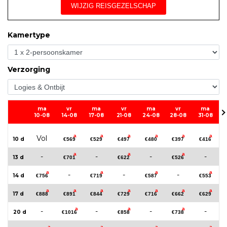
WIJZIG REISGEZELSCHAP
Kamertype
Verzorging
ma
vr
ma
vr
ma
vr
ma
10-08
14-08
17-08
21-08
24-08
28-08
31-08
a
a
a
a
a
a
Vol
10 d
€569
€529
€497
€480
€397
€416
a
a
a
-
-
-
-
13 d
€701
€622
€526
a
a
a
a
-
-
-
14 d
€756
€719
€587
€553
a
a
a
a
a
a
a
17 d
€888
€891
€844
€729
€716
€662
€629
a
a
a
-
-
-
-
20 d
€1016
€858
€738
a
a
a
a