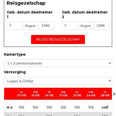
Reisgezelschap
Geb. datum deelnemer
Geb. datum deelnemer
1
2
WIJZIG REISGEZELSCHAP
Kamertype
Verzorging
vr
ma
vr
ma
vr
ma
vr
07-08
10-08
14-08
17-08
21-08
24-08
28-08
a
Vol
Vol
Vol
Vol
Vol
Vol
10 d
€498