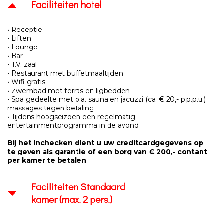
Faciliteiten hotel
• Receptie
• Liften
• Lounge
• Bar
• T.V. zaal
• Restaurant met buffetmaaltijden
• Wifi gratis
• Zwembad met terras en ligbedden
• Spa gedeelte met o.a. sauna en jacuzzi (ca. € 20,- p.p.p.u.)
massages tegen betaling
• Tijdens hoogseizoen een regelmatig
entertainmentprogramma in de avond
Bij het inchecken dient u uw creditcardgegevens op
te geven als garantie of een borg van € 200,- contant
per kamer te betalen
Faciliteiten Standaard
kamer (max. 2 pers.)