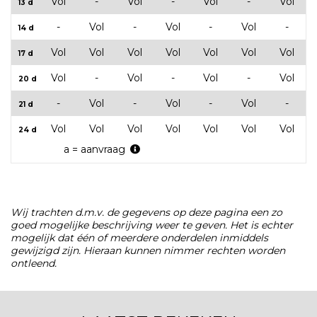
Vol
-
Vol
-
Vol
-
Vol
13 d
-
Vol
-
Vol
-
Vol
-
14 d
Vol
Vol
Vol
Vol
Vol
Vol
Vol
17 d
Vol
-
Vol
-
Vol
-
Vol
20 d
-
Vol
-
Vol
-
Vol
-
21 d
Vol
Vol
Vol
Vol
Vol
Vol
Vol
24 d
a = aanvraag
Wij trachten d.m.v. de gegevens op deze pagina een zo
goed mogelijke beschrijving weer te geven. Het is echter
mogelijk dat één of meerdere onderdelen inmiddels
gewijzigd zijn. Hieraan kunnen nimmer rechten worden
ontleend.