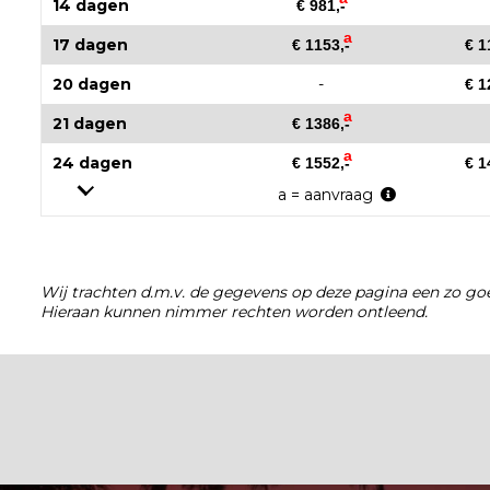
14 dagen
€ 981,-
a
17 dagen
€ 1153,-
€ 1
20 dagen
-
€ 1
a
21 dagen
€ 1386,-
a
24 dagen
€ 1552,-
€ 1
a = aanvraag
Wij trachten d.m.v. de gegevens op deze pagina een zo goe
Hieraan kunnen nimmer rechten worden ontleend.