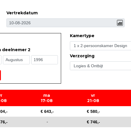
Vertrekdatum
Kamertype
m deelnemer 2
Verzorging
vr
ma
vr
-08
17-08
21-08
704,-
€ 643,-
€ 580,-
-
876,-
€ 746,-