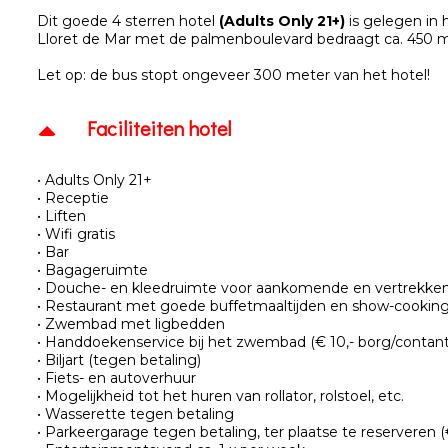
Dit goede 4 sterren hotel
(Adults Only 21+)
is gelegen in 
Lloret de Mar met de palmenboulevard bedraagt ca. 450 m
Let op: de bus stopt ongeveer 300 meter van het hotel!
Faciliteiten hotel
• Adults Only 21+
• Receptie
• Liften
• Wifi gratis
• Bar
• Bagageruimte
• Douche- en kleedruimte voor aankomende en vertrekke
• Restaurant met goede buffetmaaltijden en show-cookin
• Zwembad met ligbedden
• Handdoekenservice bij het zwembad (€ 10,- borg/contant
• Biljart (tegen betaling)
• Fiets- en autoverhuur
• Mogelijkheid tot het huren van rollator, rolstoel, etc.
• Wasserette tegen betaling
• Parkeergarage tegen betaling, ter plaatse te reserveren (€