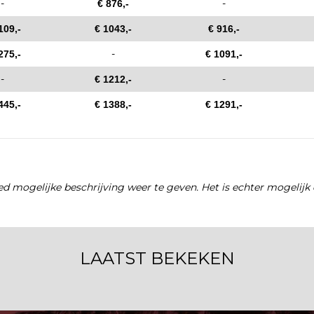
-
-
€ 876,-
109,-
€ 1043,-
€ 916,-
-
275,-
€ 1091,-
-
-
€ 1212,-
445,-
€ 1388,-
€ 1291,-
d mogelijke beschrijving weer te geven. Het is echter mogelijk 
LAATST BEKEKEN