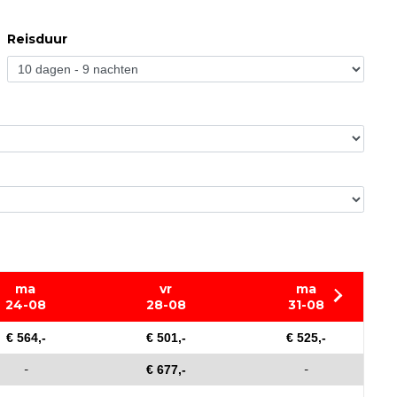
Reisduur
ma
vr
ma
24-08
28-08
31-08
€ 564,-
€ 501,-
€ 525,-
-
-
€ 677,-