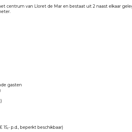
het centrum van Lloret de Mar en bestaat uit 2 naast elkaar ge
eter.
nde gasten
g
)
 15,- p.d., beperkt beschikbaar)