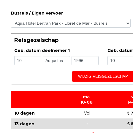
Busreis / Eigen vervoer
Reisgezelschap
Geb. datum deelnemer 1
Geb. datu
WIJZIG REISGEZELSCHAP
ma
10-08
14
10 dagen
Vol
€ 
13 dagen
-
€ 
a