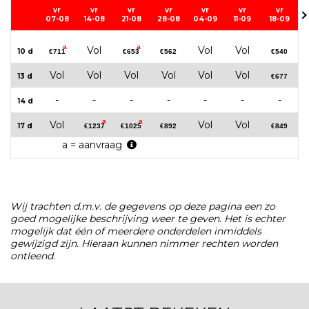
vr
vr
vr
vr
vr
vr
vr
07-08
14-08
21-08
28-08
04-09
11-09
18-09
a
a
Vol
Vol
Vol
10 d
€711
€653
€562
€540
Vol
Vol
Vol
Vol
Vol
Vol
13 d
€677
-
-
-
-
-
-
-
14 d
a
a
Vol
Vol
Vol
17 d
€1237
€1025
€892
€849
a = aanvraag
Wij trachten d.m.v. de gegevens op deze pagina een zo
goed mogelijke beschrijving weer te geven. Het is echter
mogelijk dat één of meerdere onderdelen inmiddels
gewijzigd zijn. Hieraan kunnen nimmer rechten worden
ontleend.