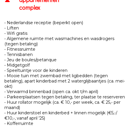
complex
• Nederlandse receptie (beperkt open)
• Liften
• Wifi gratis
• Algemene ruimte met wasmachines en wasdrogers
(tegen betaling)
• Fitnessruimte
• Tennisbanen
• Jeu de boules/petanque
• Midgetgolf
• Speeltuintje voor de kinderen
• Mooie tuin met zwembad met ligbedden (tegen
betaling), apart kinderbad met 2 waterglijbaantjes (ca. mei-
okt)
• Verwarmd binnenbad (open ca. okt t/m april)
• Parkeerplaatsen tegen betaling, ter plaatse te reserveren
• Huur rollator mogelijk (ca. € 10,- per week, ca. € 25,- per
maand)
• Huur kinderstoel en kinderbed + linnen mogelijk (€5,-/
€10,-, vanaf april '25)
• Kofferruimte