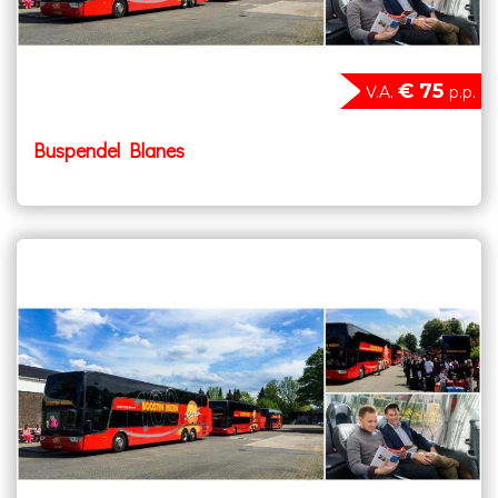
€ 75
V.A.
p.p.
Buspendel Blanes