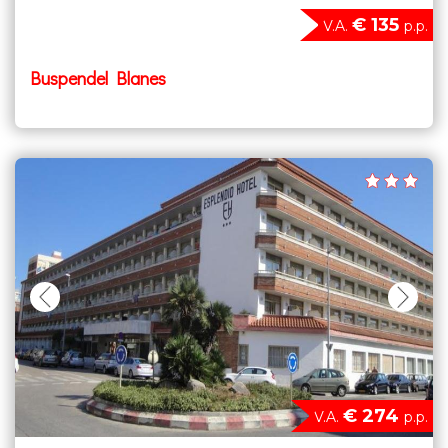
€ 135
V.A.
p.p.
Buspendel Blanes
€ 274
V.A.
p.p.