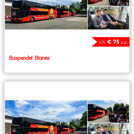
€ 75
V.A.
p.p.
Buspendel Blanes