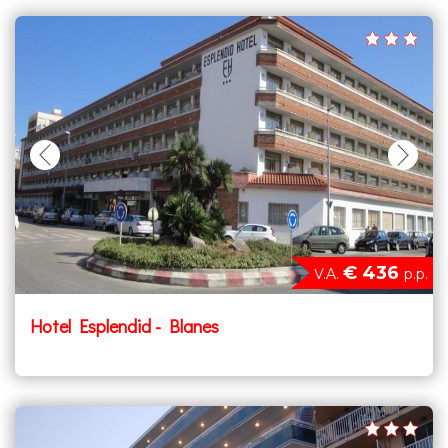
€ 436
V.A.
p.p.
Hotel Esplendid - Blanes