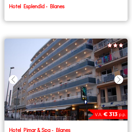
Hotel Esplendid - Blanes
€ 313
V.A.
p.p.
Hotel Pimar & Spa - Blanes