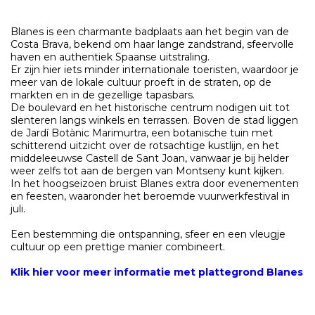
Blanes is een charmante badplaats aan het begin van de
Costa Brava, bekend om haar lange zandstrand, sfeervolle
haven en authentiek Spaanse uitstraling.
Er zijn hier iets minder internationale toeristen, waardoor je
meer van de lokale cultuur proeft in de straten, op de
markten en in de gezellige tapasbars.
De boulevard en het historische centrum nodigen uit tot
slenteren langs winkels en terrassen. Boven de stad liggen
de Jardí Botànic Marimurtra, een botanische tuin met
schitterend uitzicht over de rotsachtige kustlijn, en het
middeleeuwse Castell de Sant Joan, vanwaar je bij helder
weer zelfs tot aan de bergen van Montseny kunt kijken.
In het hoogseizoen bruist Blanes extra door evenementen
en feesten, waaronder het beroemde vuurwerkfestival in
juli.
Een bestemming die ontspanning, sfeer en een vleugje
cultuur op een prettige manier combineert.
Klik hier voor meer informatie met plattegrond Blanes